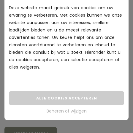
Resultaten
Deze website maakt gebruik van cookies om uw
ervaring te verbeteren. Met cookies kunnen we onze
Veelgestelde vragen
website aanpassen aan uw interesses, snellere
laadtijden bieden en u de meest relevante
+
advertenties tonen. Uw keuze helpt ons om onze
Wat is de Beauty Angel lichttherapie?
diensten voortdurend te verbeteren en inhoud te
bieden die aansluit bij wat u zoekt. Hieronder kunt u
+
de cookies accepteren, een selectie accepteren of
Is de behandeling geschikt voor alle huidtypen?
alles
weigeren
.
+
Hoe vaak moet ik de behandeling doen?
+
Kan ik deze behandeling combineren met andere
ALLE COOKIES ACCEPTEREN
therapieën?
Beheren of wijzigen