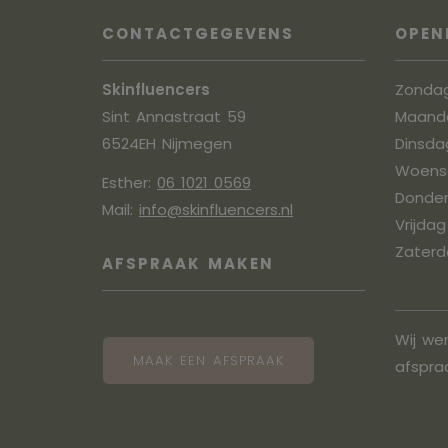
CONTACTGEGEVENS
OPEN
Skinfluencers
Zonda
Sint Annastraat 59
Maand
6524EH Nijmegen
Dinsda
Woens
Esther:
06 1021 0569
Donde
Mail:
info@skinfluencers.nl
Vrijdag
Zaterd
AFSPRAAK MAKEN
Wij wer
MAAK EEN AFSPRAAK
afspra