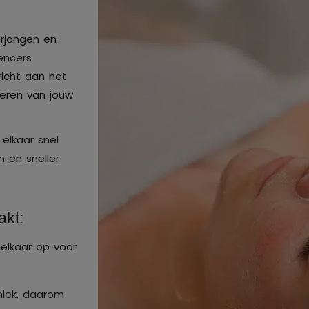
erjongen en
encers
richt aan het
seren van jouw
elkaar snel
 en sneller
akt:
 elkaar op voor
uniek, daarom