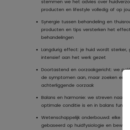
stemmen we het advies over huidverzor
producten en lifestyle volledig af op jo
Synergie tussen behandeling en thuisrou
producten en tips versterken het effec
behandelingen
Langdurig effect: je huid wordt sterker
intensief aan het werk gezet
Doortastend en oorzaakgericht: we pakk
de symptomen aan, maar zoeken en b
achterliggende oorzaak
Balans en harmonie: we streven naar ee
optimale conditie is en in balans functi
Wetenschappelijk onderbouwd: elke sta
gebaseerd op huidfysiologie en bewe