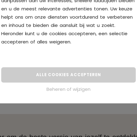
aanpassen aan uw interesses, snellere laadtijden bieden
t hoe je huid
en u de meest relevante advertenties tonen. Uw keuze
helpt ons om onze diensten voortdurend te verbeteren
en inhoud te bieden die aansluit bij wat u zoekt.
uid die
Hieronder kunt u de cookies accepteren, een selectie
erd is!
accepteren of alles
weigeren
.
Pigmentvlekken
ALLE COOKIES ACCEPTEREN
Beheren of wijzigen