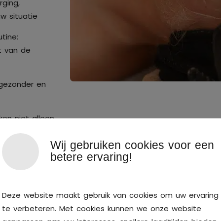
ging,
uw situatie
tine:
t van de
, gezonder en
en niet alleen
ehandelen de
Wij gebruiken cookies voor een
betere ervaring!
n huid die in
oneert
Deze website maakt gebruik van cookies om uw ervaring
p is
te verbeteren. Met cookies kunnen we onze website
zen methodes