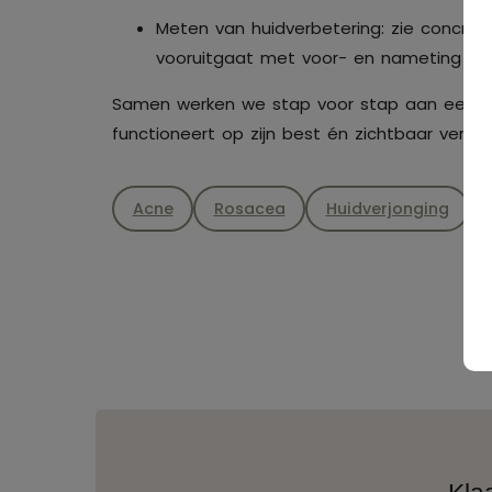
Meten van huidverbetering: zie concree
vooruitgaat met voor- en nameting
Samen werken we stap voor stap aan een h
functioneert op zijn best én zichtbaar verbet
Acne
Rosacea
Huidverjonging