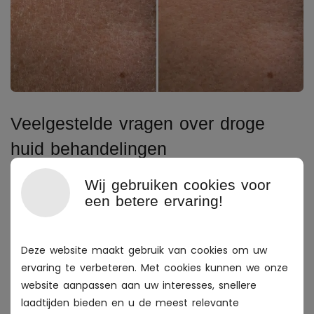
Veelgestelde vragen over droge
huid behandelingen
+
Wij gebruiken cookies voor
Kan een droge huid vanzelf herstellen?
een betere ervaring!
+
Mag ik scrubben bij een droge huid?
Deze website maakt gebruik van cookies om uw
+
ervaring te verbeteren. Met cookies kunnen we onze
Welke producten zijn geschikt?
website aanpassen aan uw interesses, snellere
laadtijden bieden en u de meest relevante
+