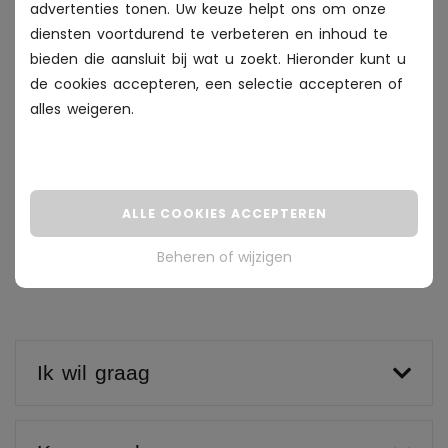
advertenties tonen. Uw keuze helpt ons om onze
Wordt een droge huid behandeling vergoed?
diensten voortdurend te verbeteren en inhoud te
bieden die aansluit bij wat u zoekt. Hieronder kunt u
Jouw eerste stap naar een gezonde
de cookies accepteren, een selectie accepteren of
huid
alles
weigeren
.
Kom je voor het eerst? Tijdens de gratis intake
bespreken we jouw huid, klachten en wensen. Je krijgt
een persoonlijk behandelplan en vrijblijvend advies.
ALLE COOKIES ACCEPTEREN
Beheren of wijzigen
PLAN GRATIS INTAKE
Ik wil graag