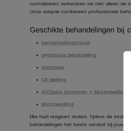
normaliseren, verbeteren we niet alleen de
Onze aanpak combineert professionele behan
Geschikte behandelingen bij 
Kennismakingsfacial
pHformula behandeling
Vaatlaser
CR peeling
ASCEplus Exosomen + Microneedling
Microneedling
Elke huid reageert anders. Tijdens de intake
behandelingen het beste aansluit bij jouw h