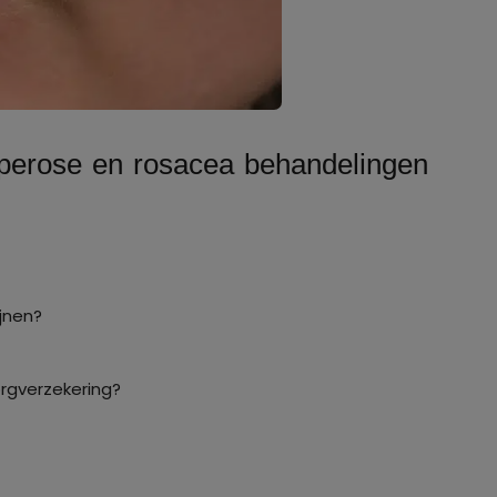
uperose en rosacea behandelingen
jnen?
gverzekering?