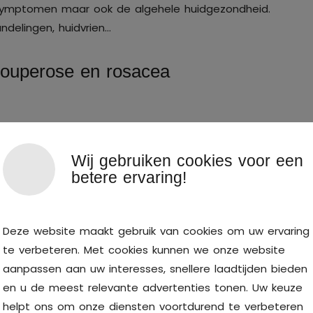
 symptomen maar ook de algehele huidgezondheid.
delingen, huidvrien…
couperose en rosacea
Wij gebruiken cookies voor een
betere ervaring!
Deze website maakt gebruik van cookies om uw ervaring
te verbeteren. Met cookies kunnen we onze website
aanpassen aan uw interesses, snellere laadtijden bieden
 adviseren wij welke behandeling of combinatie van
en u de meest relevante advertenties tonen. Uw keuze
uid en wensen.
helpt ons om onze diensten voortdurend te verbeteren