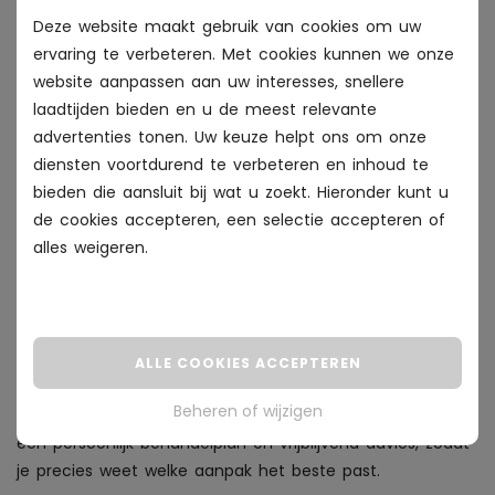
+
Deze website maakt gebruik van cookies om uw
Is een Cryopen behandeling pijnlijk?
ervaring te verbeteren. Met cookies kunnen we onze
+
website aanpassen aan uw interesses, snellere
Hoe voorkom ik nieuwe pigmentvlekken?
laadtijden bieden en u de meest relevante
advertenties tonen. Uw keuze helpt ons om onze
+
diensten voortdurend te verbeteren en inhoud te
Hoeveel behandelingen zijn er nodig?
bieden die aansluit bij wat u zoekt. Hieronder kunt u
+
de cookies accepteren, een selectie accepteren of
Worden pigmentbehandelingen vergoed?
alles
weigeren
.
Jouw eerste stap naar een egalere
huid
ALLE COOKIES ACCEPTEREN
Kom je voor het eerst? Tijdens de gratis intake
Beheren of wijzigen
bespreken we jouw huid, klachten en wensen. Je krijgt
een persoonlijk behandelplan en vrijblijvend advies, zodat
je precies weet welke aanpak het beste past.