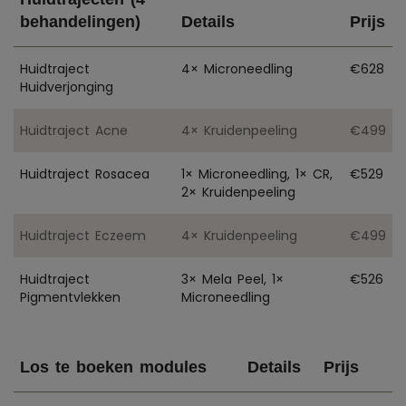
behandelingen)
Details
Prijs
Huidtraject
4× Microneedling
€628
Huidverjonging
Huidtraject Acne
4× Kruidenpeeling
€499
Huidtraject Rosacea
1× Microneedling, 1× CR,
€529
2× Kruidenpeeling
Huidtraject Eczeem
4× Kruidenpeeling
€499
Huidtraject
3× Mela Peel, 1×
€526
Pigmentvlekken
Microneedling
Los te boeken modules
Details
Prijs