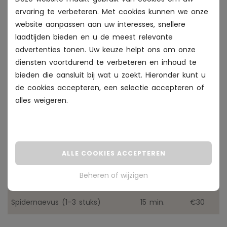
Vaatlaser
Details
Prijs
ervaring te verbeteren. Met cookies kunnen we onze
website aanpassen aan uw interesses, snellere
Vaatlaser wangen (klein)
30 min.
€85
laadtijden bieden en u de meest relevante
advertenties tonen. Uw keuze helpt ons om onze
Vaatlaser wangen (groot)
45 min.
€120
diensten voortdurend te verbeteren en inhoud te
bieden die aansluit bij wat u zoekt. Hieronder kunt u
Vaatlaser neus
30 min.
€65
de cookies accepteren, een selectie accepteren of
alles
weigeren
.
Vaatlaser hele gezicht
1u 15 min.
€185
Vaatlaser wangen en neus
1u
€145
Vaatlaser hals en decolleté
1u
€190
ALLE COOKIES ACCEPTEREN
Beheren of wijzigen
Intake gesprek vaatlaser
30 min.
€30
Spidernaevus (1–3 stuks)
15 min.
€30